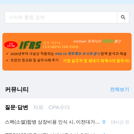
search
커뮤니티
전체보기
질문·답변
자유
CPA수다
스팩(소멸)합병 상장비용 인식 시, 이전대가와 순자산(스팩 CB 전환권 포함)의 측정기준일 일치 여부
0
19시간 전