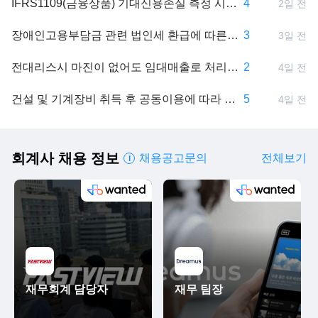
IFRS1109(금융상품) 기대신용손실 측정 시 Stage 3
4
2일 전
장애인고용부담금 관련 법인세 환급에 따른 회계처리 문의
3
3일 전
전대리스시 마진이 없어도 임대매출로 처리할 수 있을까요???
2
4일 전
건설 및 기계장비 취득 후 공동이용에 따라 지급되는 건설분담금에 대한 회계처리 방식
5
4일 전
회계사 채용 정보
채용공고문의
전체보기
i
재무회계 담당자
재무 팀장