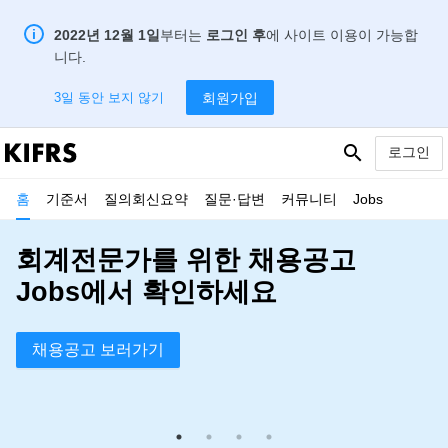
i
2022년 12월 1일
부터는
로그인 후
에 사이트 이용이 가능합
니다.
회원가입
3일 동안 보지 않기
search
로그인
홈
기준서
질의회신요약
질문·답변
커뮤니티
Jobs
회계전문가를 위한 채용공고
Jobs에서 확인하세요
채용공고 보러가기